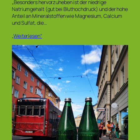
„Besonders hervorzuheben ist der niedrige
Natriumgehalt (gut bei Bluthochdruck) und der hohe
Anteil an Mineralstoffen wie Magnesium, Calcium
und Sulfat, die…
„Weiterlesen“