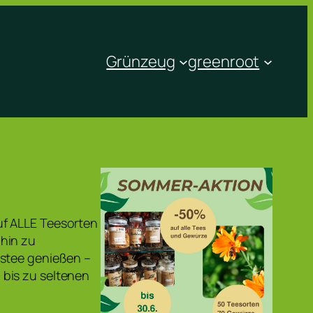
Grünzeug
greenroot
uf ALLE Teesorten
hin zu
istee genießen –
bis zu seltenen