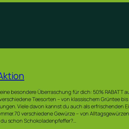
ktion
r eine besondere Überraschung für dich: 50% RABATT a
verschiedene Teesorten – von klassischem Grüntee bis 
ungen. Viele davon kannst du auch als erfrischenden E
Sommer.70 verschiedene Gewürze – von Alltagsgewürzen 
 du schon Schokoladenpfeffer?…