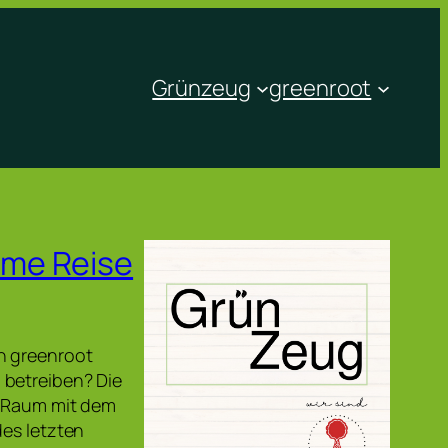
Grünzeug
greenroot
ame Reise
n greenroot
 betreiben? Die
n Raum mit dem
des letzten