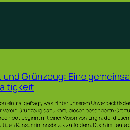
t und Grünzeug: Eine gemeins
altigkeit
hon einmal gefragt, was hinter unserem Unverpacktlade
er Verein Grünzeug dazu kam, diesen besonderen Ort zu
eenroot beginnt mit einer Vision von Engin, der diese
altigen Konsum in Innsbruck zu fördern. Doch im Laufe 