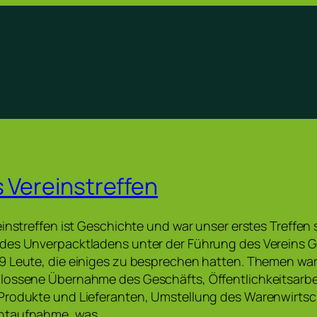
s Vereinstreffen
instreffen ist Geschichte und war unser erstes Treffen s
des Unverpacktladens unter der Führung des Vereins G
9 Leute, die einiges zu besprechen hatten. Themen war
lossene Übernahme des Geschäfts, Öffentlichkeitsarbe
Produkte und Lieferanten, Umstellung des Warenwirts
ntaufnahme, was…