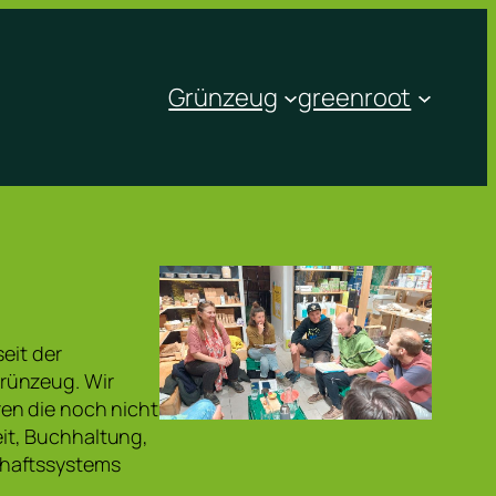
Grünzeug
greenroot
eit der
rünzeug. Wir
en die noch nicht
it, Buchhaltung,
chaftssystems