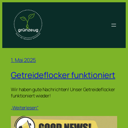
Zum
Inhalt
springen
1. Mai 2025
Getreideflocker funktioniert
Wir haben gute Nachrichten! Unser Getreideflocker
funktioniert wieder!
„Weiterlesen“