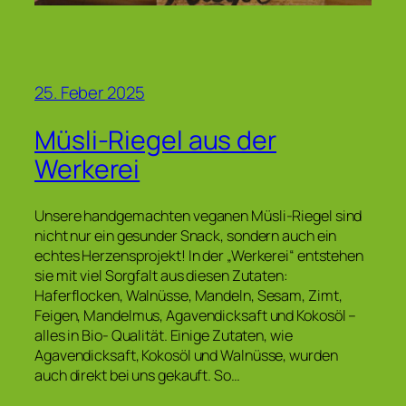
25. Feber 2025
Müsli-Riegel aus der
Werkerei
Unsere handgemachten veganen Müsli-Riegel sind
nicht nur ein gesunder Snack, sondern auch ein
echtes Herzensprojekt! In der „Werkerei“ entstehen
sie mit viel Sorgfalt aus diesen Zutaten:
Haferflocken, Walnüsse, Mandeln, Sesam, Zimt,
Feigen, Mandelmus, Agavendicksaft und Kokosöl –
alles in Bio- Qualität. Einige Zutaten, wie
Agavendicksaft, Kokosöl und Walnüsse, wurden
auch direkt bei uns gekauft. So…