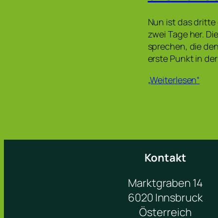
Nun ist das dritt
zwei Tage her. Di
sprechen, die den
erste Punkt in de
„Weiterlesen“
Kontakt
Marktgraben 14
6020 Innsbruck
Österreich