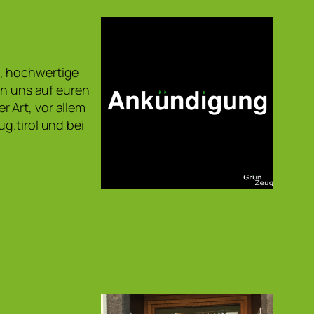
k, hochwertige
en uns auf euren
 Art, vor allem
g.tirol und bei