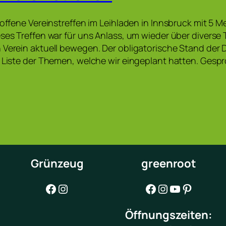
e offene Vereinstreffen im Leihladen in Innsbruck mit 5 
eses Treffen war für uns Anlass, um wieder über divers
 Verein aktuell bewegen. Der obligatorische Stand der 
r Liste der Themen, welche wir eingeplant hatten. Ges
Grünzeug
greenroot
Facebook
Instagram
Facebook
Instagram
YouTube
Pinterest
Öffnungszeiten: