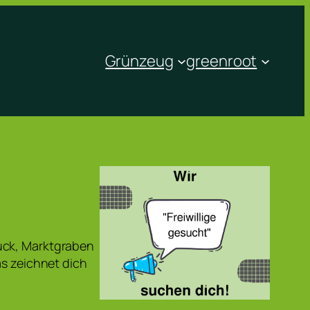
Grünzeug
greenroot
uck, Marktgraben
as zeichnet dich