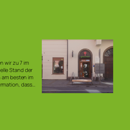
n wir zu 7 im
elle Stand der
n am besten im
ormation, dass…