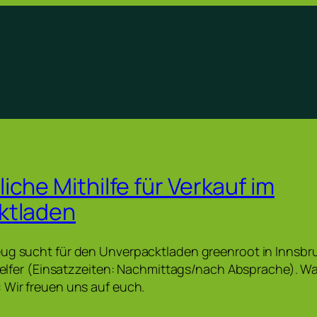
che Mithilfe für Verkauf im
ktladen
eug sucht für den Unverpacktladen greenroot in Innsbr
ithelfer (Einsatzzeiten: Nachmittags/nach Absprache). W
 Wir freuen uns auf euch.