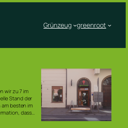
Grünzeug
greenroot
n wir zu 7 im
elle Stand der
n am besten im
ormation, dass…