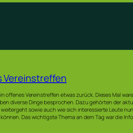
s Vereinstreffen
ein offenes Vereinstreffen etwas zurück. Dieses Mal ware
ben diverse Dinge besprochen. Dazu gehörten der aktu
 weitergeht sowie auch wie sich interessierte Leute nu
n können. Das wichtigste Thema an dem Tag war die Inf