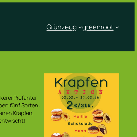
Grünzeug
greenroot
kerei Profanter
ben fünf Sorten:
ganen Krapfen,
 entwischt!