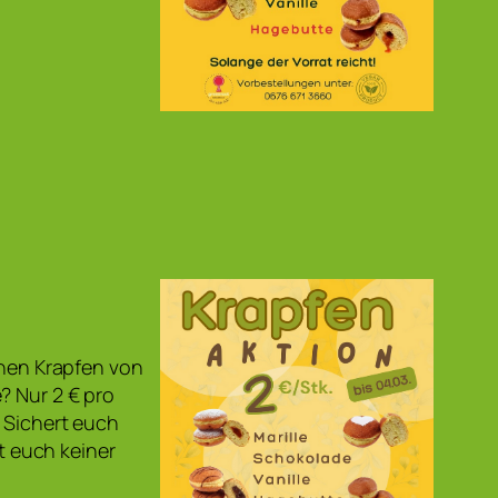
anen Krapfen von
? Nur 2 € pro
. Sichert euch
it euch keiner