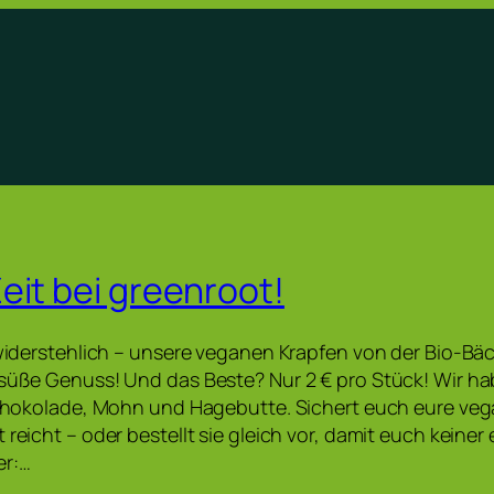
eit bei greenroot!
unwiderstehlich – unsere veganen Krapfen von der Bio-Bäc
 süße Genuss! Und das Beste? Nur 2 € pro Stück! Wir ha
 Schokolade, Mohn und Hagebutte. Sichert euch eure ve
 reicht – oder bestellt sie gleich vor, damit euch keiner
er:…