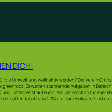
EN DICH!
 für die Umwelt und wollt aktiv werden? Der Verein Grün
i greenroot! Es warten spannende Aufgaben in Bereiche
g und Lieferdienst auf euch. Als Dankeschön für euer e
ein satter Rabatt von 20% auf eure Einkäufe. Und es 