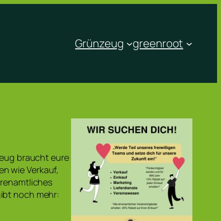
Grünzeug
greenroot
zeug braucht eure
n wie Verkauf,
hrenamtliches
gibt noch mehr: