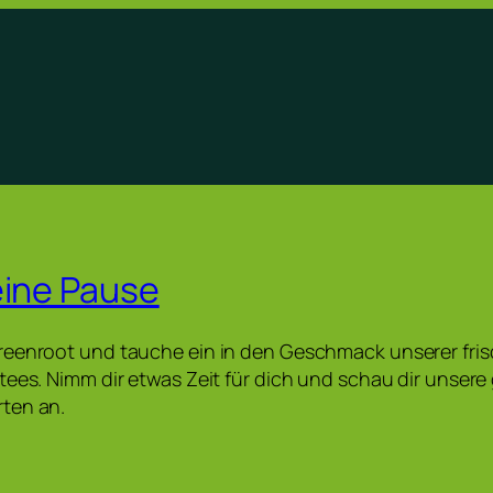
eine Pause
reenroot und tauche ein in den Geschmack unserer fri
tees. Nimm dir etwas Zeit für dich und schau dir unser
ten an.