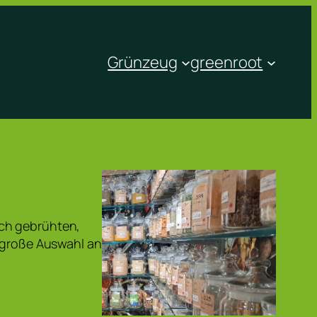
Grünzeug
greenroot
sch gebrühten,
e große Auswahl an