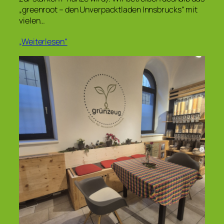
„greenroot – den Unverpacktladen Innsbrucks“ mit
vielen…
„Weiterlesen“