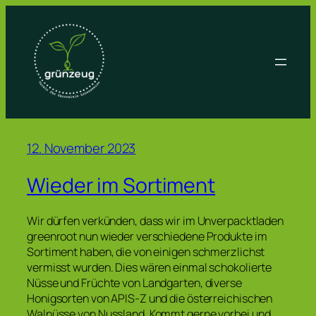
Zum
Inhalt
springen
12. November 2023
Wieder im Sortiment
Wir dürfen verkünden, dass wir im Unverpacktladen
greenroot nun wieder verschiedene Produkte im
Sortiment haben, die von einigen schmerzlichst
vermisst wurden. Dies wären einmal schokolierte
Nüsse und Früchte von Landgarten, diverse
Honigsorten von APIS-Z und die österreichischen
Walnüsse von Nussland. Kommt gerne vorbei und