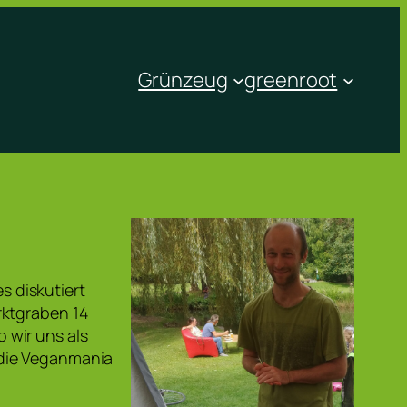
Grünzeug
greenroot
es diskutiert
rktgraben 14
 wir uns als
 die Veganmania