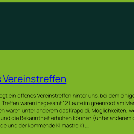
s Vereinstreffen
iegt ein offenes Vereinstreffen hinter uns, bei dem einig
m Treffen waren insgesamt 12 Leute im greenroot am Ma
 waren unter anderem das Krapoldi, Möglichkeiten, wo
n und die Bekanntheit erhöhen können (unter anderem
de und der kommende Klimastreik),…