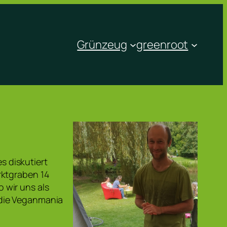
Grünzeug
greenroot
es diskutiert
rktgraben 14
 wir uns als
 die Veganmania