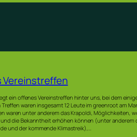
s Vereinstreffen
iegt ein offenes Vereinstreffen hinter uns, bei dem einig
m Treffen waren insgesamt 12 Leute im greenroot am Ma
 waren unter anderem das Krapoldi, Möglichkeiten, wo
n und die Bekanntheit erhöhen können (unter anderem
de und der kommende Klimastreik),…