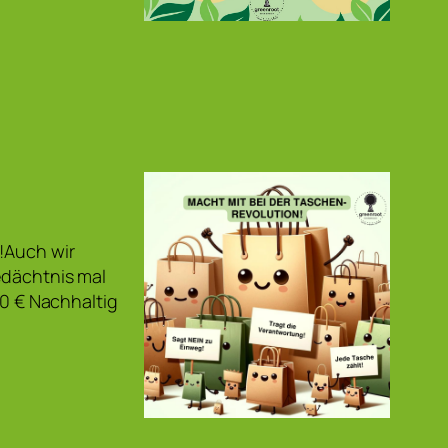
s!Auch wir
edächtnis mal
20 € Nachhaltig