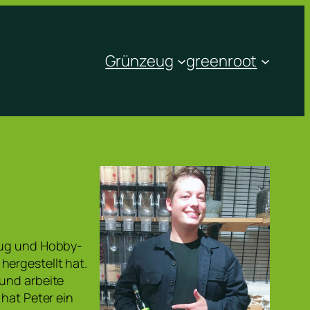
Grünzeug
greenroot
zeug und Hobby-
hergestellt hat.
 und arbeite
 hat Peter ein