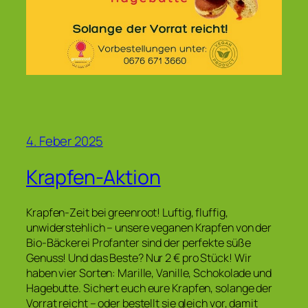
4. Feber 2025
Krapfen-Aktion
Krapfen-Zeit bei greenroot! Luftig, fluffig,
unwiderstehlich – unsere veganen Krapfen von der
Bio-Bäckerei Profanter sind der perfekte süße
Genuss! Und das Beste? Nur 2 € pro Stück! Wir
haben vier Sorten: Marille, Vanille, Schokolade und
Hagebutte. Sichert euch eure Krapfen, solange der
Vorrat reicht – oder bestellt sie gleich vor, damit