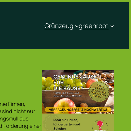
Grünzeug
greenroot
rse Firmen,
 sind nicht nur
ngsmüll aus.
 Förderung einer