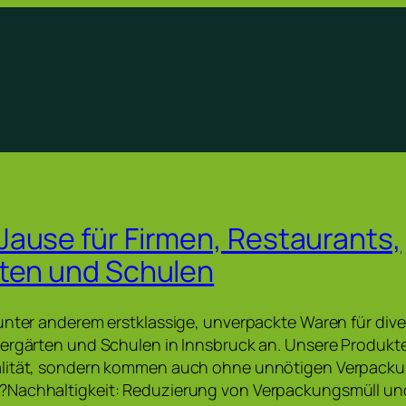
ause für Firmen, Restaurants,
ten und Schulen
unter anderem erstklassige, unverpackte Waren für dive
ergärten und Schulen in Innsbruck an. Unsere Produkte
lität, sondern kommen auch ohne unnötigen Verpacku
Nachhaltigkeit: Reduzierung von Verpackungsmüll und