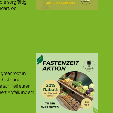
die sorgfältig
edarf, ob…
 greenroot in
 Obst- und
uf, Teil eurer
rt Abfall, indem