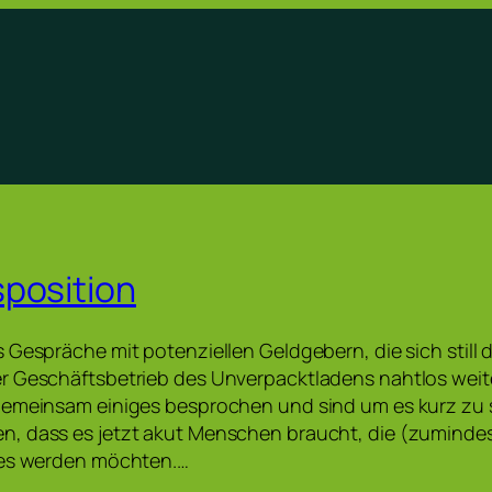
position
 Gespräche mit potenziellen Geldgebern, die sich still 
r Geschäftsbetrieb des Unverpacktladens nahtlos wei
gemeinsam einiges besprochen und sind um es kurz zu
, dass es jetzt akut Menschen braucht, die (zumindest
des werden möchten.…