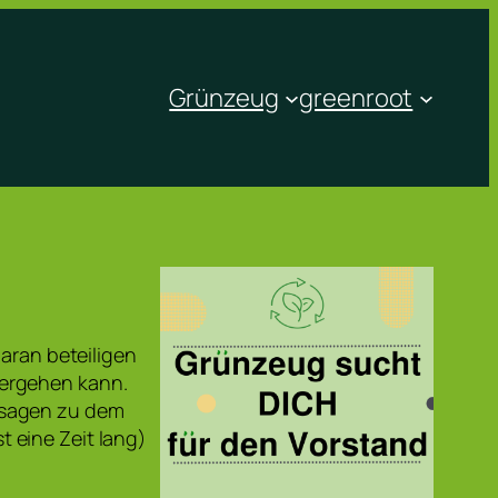
Grünzeug
greenroot
daran beteiligen
tergehen kann.
 sagen zu dem
 eine Zeit lang)