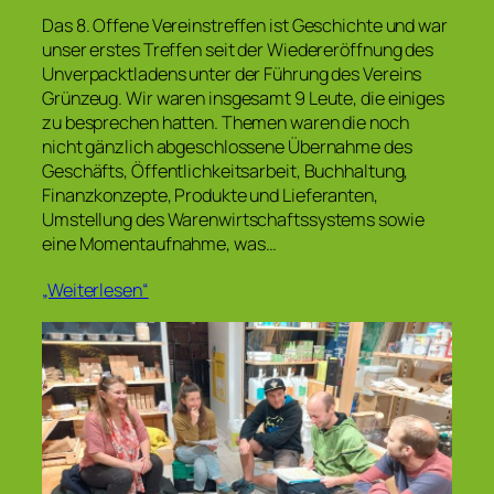
Das 8. Offene Vereinstreffen ist Geschichte und war
unser erstes Treffen seit der Wiedereröffnung des
Unverpacktladens unter der Führung des Vereins
Grünzeug. Wir waren insgesamt 9 Leute, die einiges
zu besprechen hatten. Themen waren die noch
nicht gänzlich abgeschlossene Übernahme des
Geschäfts, Öffentlichkeitsarbeit, Buchhaltung,
Finanzkonzepte, Produkte und Lieferanten,
Umstellung des Warenwirtschaftssystems sowie
eine Momentaufnahme, was…
„Weiterlesen“