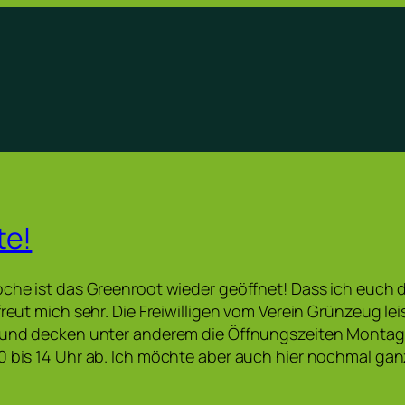
te!
oche ist das Greenroot wieder geöffnet! Dass ich euch 
 freut mich sehr. Die Freiwilligen vom Verein Grünzeug l
 und decken unter anderem die Öffnungszeiten Montag b
0 bis 14 Uhr ab. Ich möchte aber auch hier nochmal ga