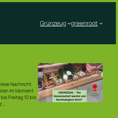
Grünzeug
greenroot
diese Nachricht
eisten im Moment
is Freitag 10 bis
nz…