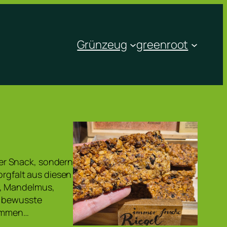
Grünzeug
greenroot
er Snack, sondern
orgfalt aus diesen
e, Mandelmus,
r bewusste
kommen…