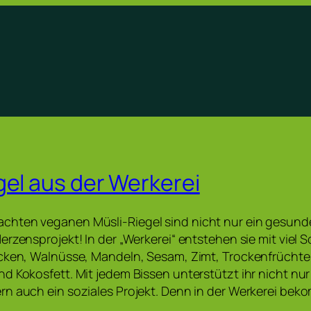
gel aus der Werkerei
hten veganen Müsli-Riegel sind nicht nur ein gesund
rzensprojekt! In der „Werkerei“ entstehen sie mit viel S
ocken, Walnüsse, Mandeln, Sesam, Zimt, Trockenfrücht
d Kokosfett. Mit jedem Bissen unterstützt ihr nicht nu
rn auch ein soziales Projekt. Denn in der Werkerei be