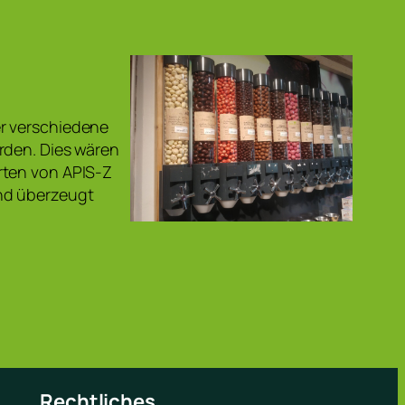
er verschiedene
rden. Dies wären
rten von APIS-Z
nd überzeugt
Rechtliches