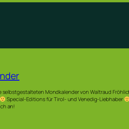
nder
e selbstgestalteten Mondkalender von Waltraud Fröhlich (
Special-Editions für Tirol- und Venedig-Liebhaber
uch an!