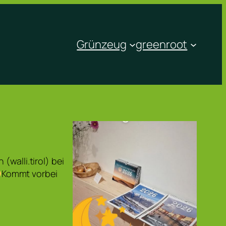
Grünzeug
greenroot
walli.tirol) bei
Kommt vorbei