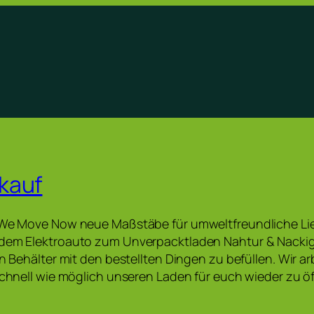
kauf
t We Move Now neue Maßstäbe für umweltfreundliche Li
 dem Elektroauto zum Unverpacktladen Nahtur & Nackig 
en Behälter mit den bestellten Dingen zu befüllen. Wir a
 schnell wie möglich unseren Laden für euch wieder zu ö