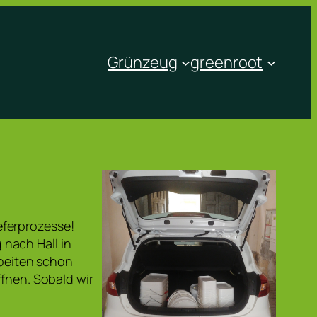
Grünzeug
greenroot
eferprozesse!
nach Hall in
rbeiten schon
ffnen. Sobald wir