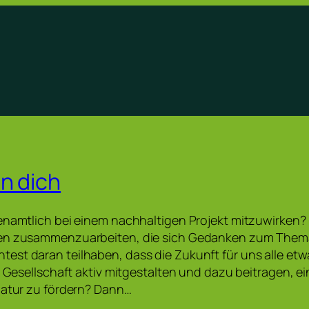
n dich
enamtlich bei einem nachhaltigen Projekt mitzuwirken? D
ten zusammenzuarbeiten, die sich Gedanken zum The
est daran teilhaben, dass die Zukunft für uns alle e
ie Gesellschaft aktiv mitgestalten und dazu beitragen, e
Natur zu fördern? Dann…