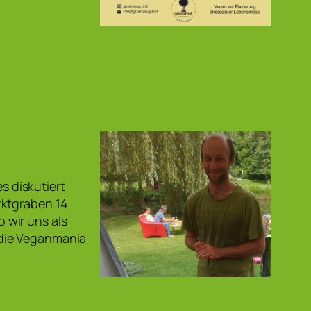
es diskutiert
rktgraben 14
 wir uns als
 die Veganmania