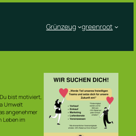
Grünzeug
greenroot
u bist motiviert,
ma Umwelt
twas angenehmer
in Leben im