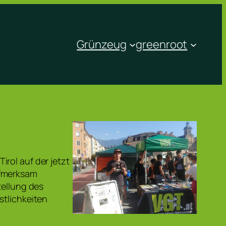
Grünzeug
greenroot
rol auf der jetzt
ufmerksam
tellung des
stlichkeiten