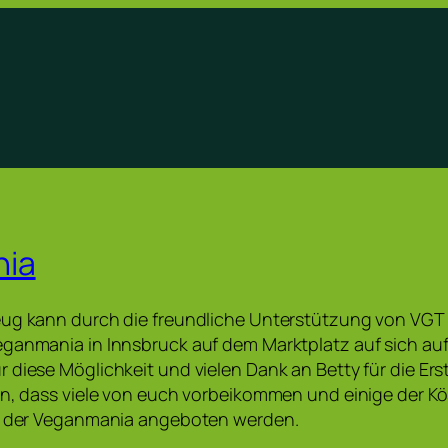
ia
ug kann durch die freundliche Unterstützung von VGT Ti
eganmania in Innsbruck auf dem Marktplatz auf sich a
 diese Möglichkeit und vielen Dank an Betty für die Ers
en, dass viele von euch vorbeikommen und einige der Kö
uf der Veganmania angeboten werden.