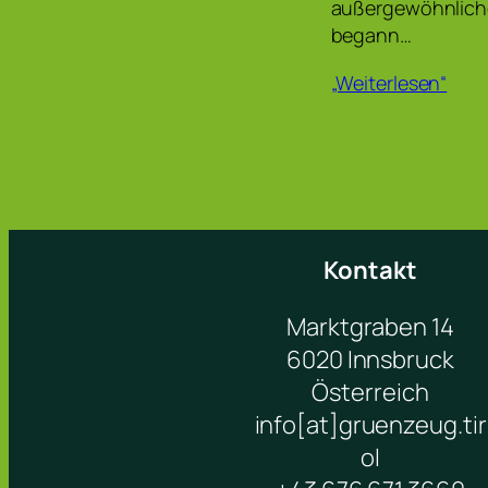
außergewöhnliche
begann…
„Weiterlesen“
Kontakt
Marktgraben 14
6020 Innsbruck
Österreich
info[at]gruenzeug.tir
ol