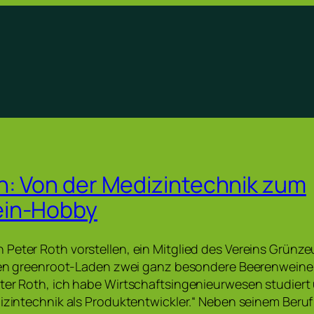
h: Von der Medizintechnik zum
in-Hobby
Peter Roth vorstellen, ein Mitglied des Vereins Grün
 den greenroot-Laden zwei ganz besondere Beerenweine 
ter Roth, ich habe Wirtschaftsingenieurwesen studiert
dizintechnik als Produktentwickler.“ Neben seinem Beruf