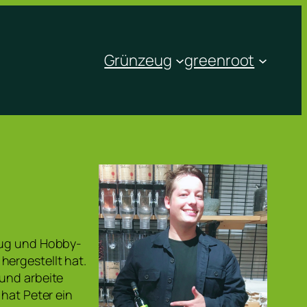
Grünzeug
greenroot
zeug und Hobby-
hergestellt hat.
 und arbeite
 hat Peter ein