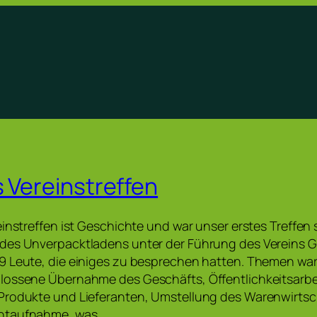
s Vereinstreffen
instreffen ist Geschichte und war unser erstes Treffen s
des Unverpacktladens unter der Führung des Vereins G
9 Leute, die einiges zu besprechen hatten. Themen war
lossene Übernahme des Geschäfts, Öffentlichkeitsarbe
Produkte und Lieferanten, Umstellung des Warenwirts
ntaufnahme, was…