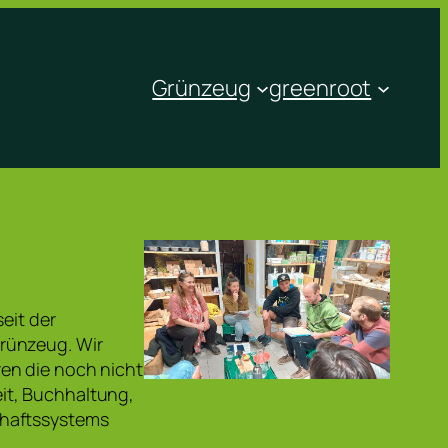
Grünzeug
greenroot
eit der
rünzeug. Wir
en die noch nicht
it, Buchhaltung,
chaftssystems