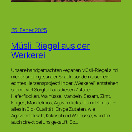
25. Feber 2025
Müsli-Riegel aus der
Werkerei
Unsere handgemachten veganen Müsli-Riegel sind
nicht nur ein gesunder Snack, sondern auch ein
echtes Herzensprojekt! In der „Werkerei“ entstehen
sie mit viel Sorgfalt aus diesen Zutaten:
Haferflocken, Walnüsse, Mandeln, Sesam, Zimt,
Feigen, Mandelmus, Agavendicksaft und Kokosöl –
alles in Bio- Qualität. Einige Zutaten, wie
Agavendicksaft, Kokosöl und Walnüsse, wurden
auch direkt bei uns gekauft. So…