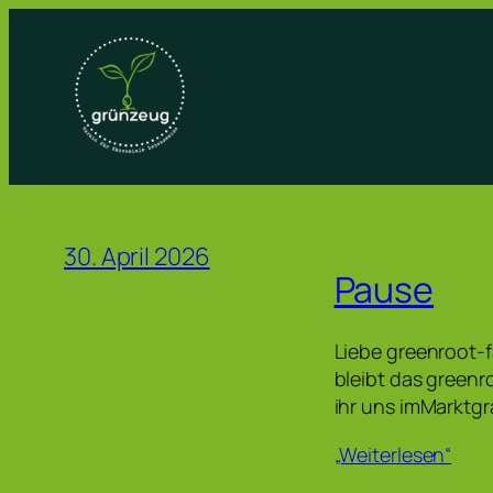
Zum
Inhalt
springen
30. April 2026
Pause
Liebe greenroot-
bleibt das greenr
ihr uns imMarktg
„Weiterlesen“