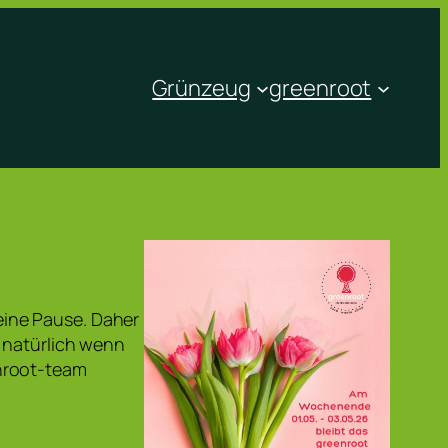
Grünzeug
greenroot
ine Pause. Daher
 natürlich wenn
nroot-team