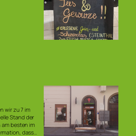
n wir zu 7 im
elle Stand der
n am besten im
ormation, dass…