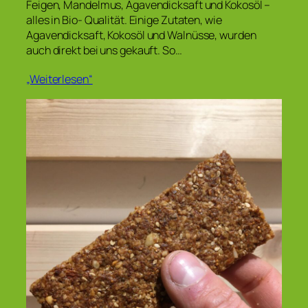
Feigen, Mandelmus, Agavendicksaft und Kokosöl –
alles in Bio- Qualität. Einige Zutaten, wie
Agavendicksaft, Kokosöl und Walnüsse, wurden
auch direkt bei uns gekauft. So…
„Weiterlesen“