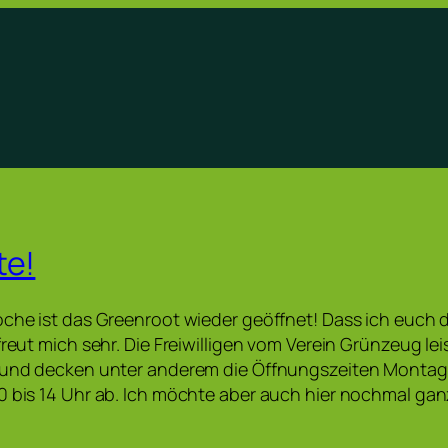
te!
oche ist das Greenroot wieder geöffnet! Dass ich euch 
 freut mich sehr. Die Freiwilligen vom Verein Grünzeug l
 und decken unter anderem die Öffnungszeiten Montag b
0 bis 14 Uhr ab. Ich möchte aber auch hier nochmal ga