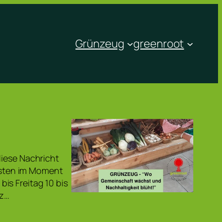
Grünzeug
greenroot
diese Nachricht
eisten im Moment
is Freitag 10 bis
nz…