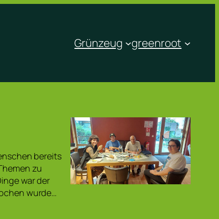
Grünzeug
greenroot
Menschen bereits
e Themen zu
Dinge war der
prochen wurde…