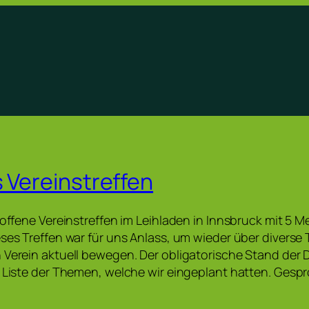
s Vereinstreffen
e offene Vereinstreffen im Leihladen in Innsbruck mit 5 
eses Treffen war für uns Anlass, um wieder über divers
 Verein aktuell bewegen. Der obligatorische Stand der 
r Liste der Themen, welche wir eingeplant hatten. Ges