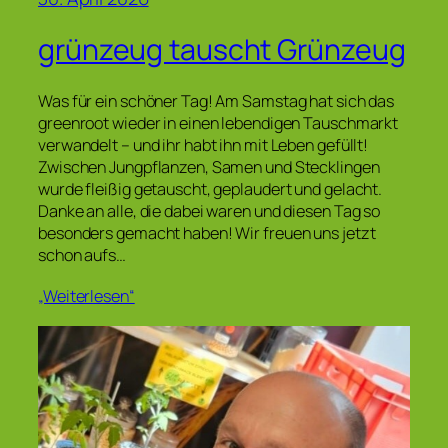
grünzeug tauscht Grünzeug
Was für ein schöner Tag! Am Samstag hat sich das
greenroot wieder in einen lebendigen Tauschmarkt
verwandelt – und ihr habt ihn mit Leben gefüllt!
Zwischen Jungpflanzen, Samen und Stecklingen
wurde fleißig getauscht, geplaudert und gelacht.
Danke an alle, die dabei waren und diesen Tag so
besonders gemacht haben! Wir freuen uns jetzt
schon aufs…
„Weiterlesen“