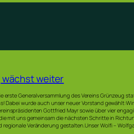
 wächst weiter
ie erste Generalversammlung des Vereins Grünzeug stat
ns! Dabei wurde auch unser neuer Vorstand gewählt:Wir
einspräsidenten Gottfried Mayr sowie über vier engagi
die mit uns gemeinsam die nächsten Schritte in Richtun
 regionale Veränderung gestalten.Unser Wolfi – Wolf