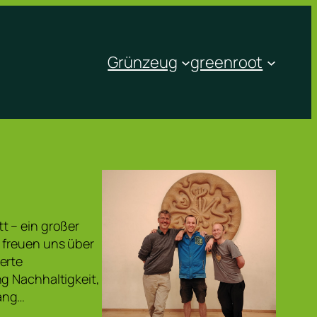
Grünzeug
greenroot
t – ein großer
 freuen uns über
erte
g Nachhaltigkeit,
gang…