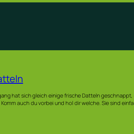
atteln
gang hat sich gleich einige frische Datteln geschnappt,
. Komm auch du vorbei und hol dir welche. Sie sind einfa