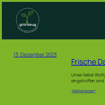
Zum
Inhalt
springen
13. Dezember 2023
Frische D
Unser lieber Wolf
eingetroffen sind
„Weiterlesen“