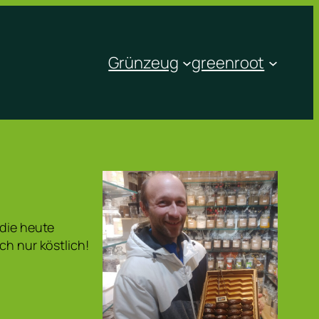
Grünzeug
greenroot
 die heute
ch nur köstlich!