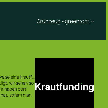
Grünzeug
greenroot
eise eine Krautf…
igt, wir sehen so
Wir haben dort
 hat, sofern man