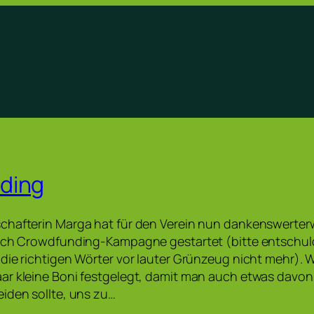
ding
chafterin Marga hat für den Verein nun dankenswerterw
lich Crowdfunding-Kampagne gestartet (bitte entschuld
die richtigen Wörter vor lauter Grünzeug nicht mehr). 
ar kleine Boni festgelegt, damit man auch etwas davon
iden sollte, uns zu…