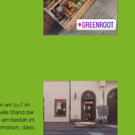
n wir zu 7 im
elle Stand der
n am besten im
ormation, dass…