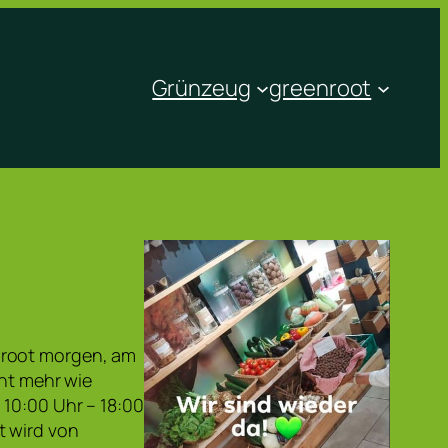
Grünzeug
greenroot
nroot morgen, am
cht mehr wie
10:00 Uhr – 18:00
t wird von