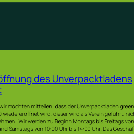
öffnung des Unverpacktladens
t
wir möchten mitteilen, dass der Unverpacktladen gree
 wiedereröffnet wird, dieser wird als Verein geführt, ni
ehmen. Wir werden zu Beginn Montags bis Freitags von 
und Samstags von 10:00 Uhr bis 14:00 Uhr. Das Geschäf