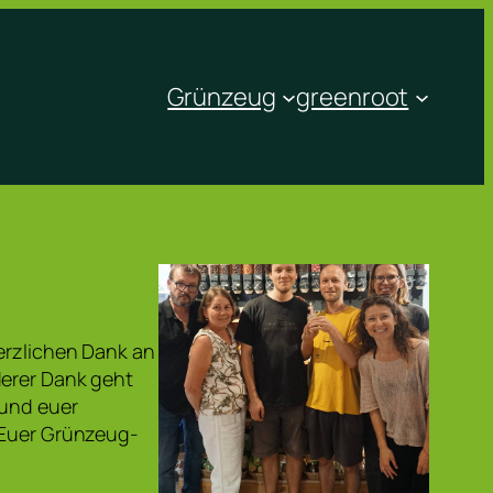
Grünzeug
greenroot
Herzlichen Dank an
derer Dank geht
 und euer
e!Euer Grünzeug-