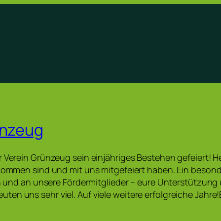
ünzeug
r Verein Grünzeug sein einjähriges Bestehen gefeiert! 
ekommen sind und mit uns mitgefeiert haben. Ein beson
gen und an unsere Fördermitglieder – eure Unterstützung
en uns sehr viel. Auf viele weitere erfolgreiche Jahr