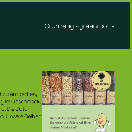
Grünzeug
greenroot
it zu entdecken,
sig im Geschmack,
ng. Die Dutch
en. Unsere Gelben