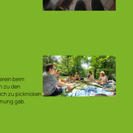
erein beim
ch zu den
ch zu picknicken.
rnung gab.