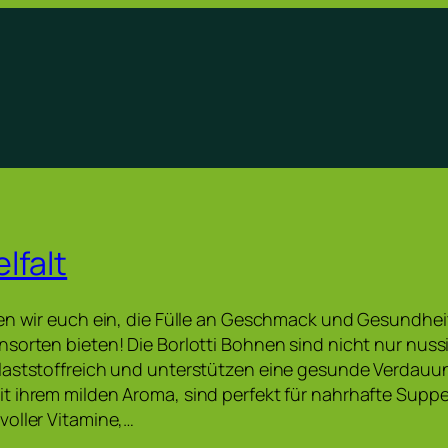
lfalt
en wir euch ein, die Fülle an Geschmack und Gesundhe
sorten bieten! Die Borlotti Bohnen sind nicht nur nus
laststoffreich und unterstützen eine gesunde Verdauu
t ihrem milden Aroma, sind perfekt für nahrhafte Supp
oller Vitamine,…