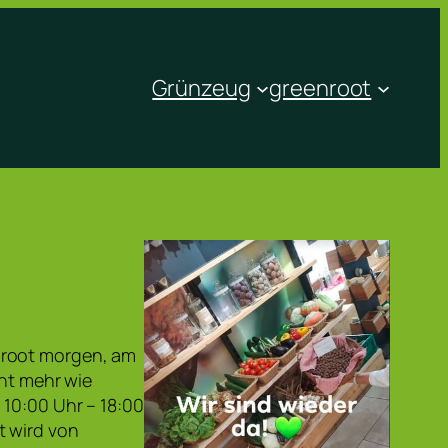
Grünzeug
greenroot
nroot morgen, am
cht mehr wie
10:00 Uhr – 18:00
t wird von