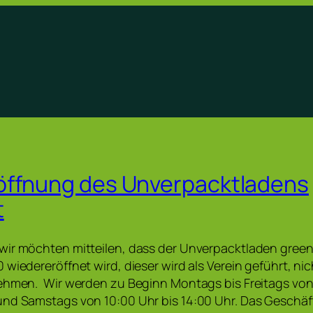
öffnung des Unverpacktladens
t
wir möchten mitteilen, dass der Unverpacktladen gree
 wiedereröffnet wird, dieser wird als Verein geführt, ni
ehmen. Wir werden zu Beginn Montags bis Freitags von 
und Samstags von 10:00 Uhr bis 14:00 Uhr. Das Geschäf