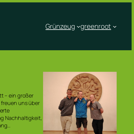
Grünzeug
greenroot
t – ein großer
 freuen uns über
erte
g Nachhaltigkeit,
gang…