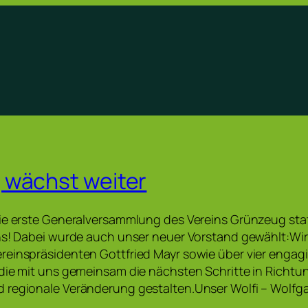
 wächst weiter
ie erste Generalversammlung des Vereins Grünzeug stat
ns! Dabei wurde auch unser neuer Vorstand gewählt:Wir
einspräsidenten Gottfried Mayr sowie über vier engagi
die mit uns gemeinsam die nächsten Schritte in Richtun
 regionale Veränderung gestalten.Unser Wolfi – Wolf