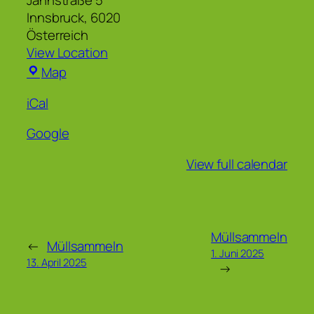
Jahnstraße 5
Innsbruck
,
6020
Österreich
View Location
Eurythmiesaal
Map
der
iCal
Waldorfschule
Innsbruck
Google
View full calendar
Müllsammeln
←
Müllsammeln
1. Juni 2025
13. April 2025
→