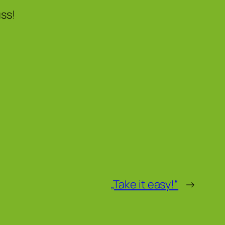
ss!
„Take it easy!“
→