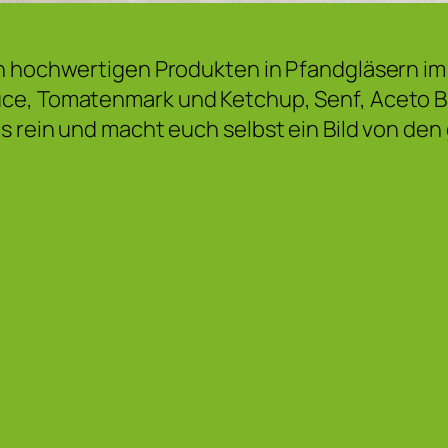
an hochwertigen Produkten in Pfandgläsern i
uce, Tomatenmark und Ketchup, Senf, Aceto 
s rein und macht euch selbst ein Bild von de