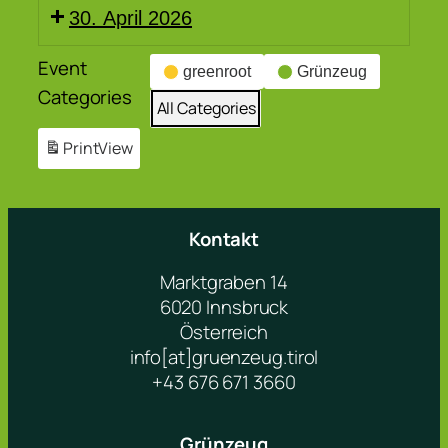
30. April 2026
Event
greenroot
Grünzeug
Categories
All Categories
Print
View
Kontakt
Marktgraben 14
6020 Innsbruck
Österreich
info[at]gruenzeug.tirol
+43 676 671 3660
Grünzeug