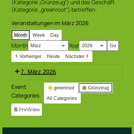
(Kategorie „Grünzeug“) und das Geschäft
(Kategorie „greenroot“) betreffen:
Veranstaltungen im März 2026
Month
Week
Day
Month
Year
Vorheriger
Heute
Nächster
7. März 2026
Event
greenroot
Grünzeug
Categories
All Categories
Print
View