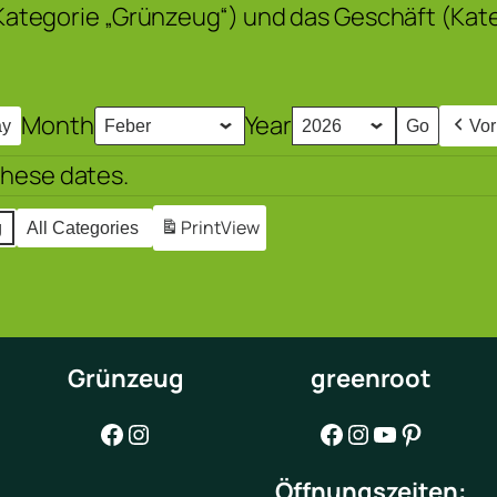
 (Kategorie „Grünzeug“) und das Geschäft (Kat
Month
Year
ay
Vor
these dates.
Print
View
g
All Categories
Grünzeug
greenroot
Facebook
Instagram
Facebook
Instagram
YouTube
Pinterest
Öffnungszeiten: