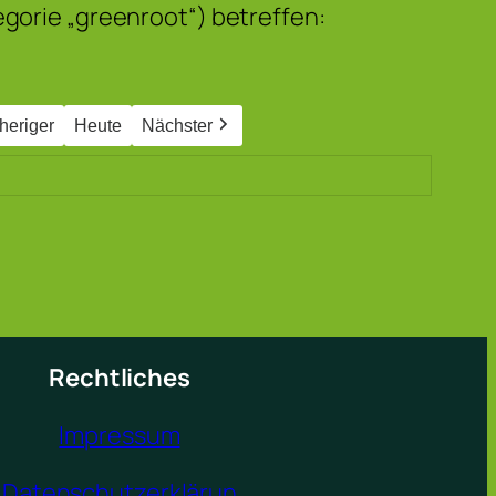
egorie „greenroot“) betreffen:
heriger
Heute
Nächster
Rechtliches
Impressum
Datenschutzerklärun