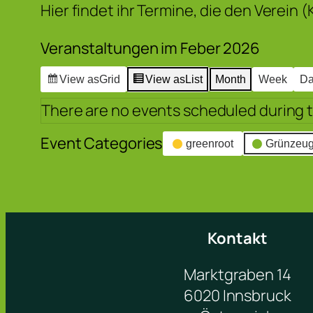
Hier findet ihr Termine, die den Verein
Veranstaltungen im Feber 2026
View as
Grid
View as
List
Month
Week
D
There are no events scheduled during 
Event Categories
greenroot
Grünzeu
Kontakt
Marktgraben 14
6020 Innsbruck